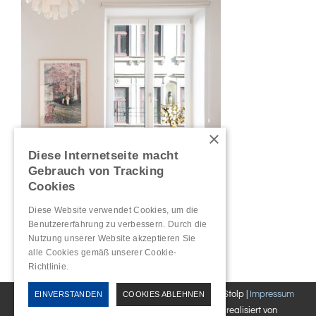
×
Diese Internetseite macht
Gebrauch von Tracking
Cookies
Diese Website verwendet Cookies, um die
Benutzererfahrung zu verbessern. Durch die
Nutzung unserer Website akzeptieren Sie
alle Cookies gemäß unserer Cookie-
Richtlinie.
Hinweise
Copyright©
2026 Praxis für Psychotherapie Sonja Stolp |
Impressum
EINVERSTANDEN
COOKIES ABLEHNEN
|
Datenschutz
|
Cookierichtlinie
| konzipiert und realisiert von