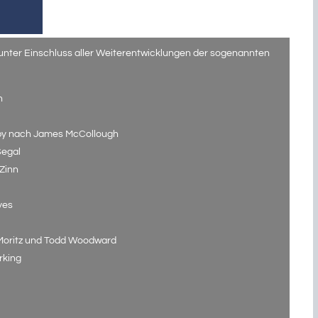
 unter Einschluss aller Weiterentwicklungen der sogenannten
n
apy nach James McCollough
Segal
Zinn
yes
 Moritz und Todd Woodward
rking