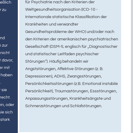
für Psychiatrie nach den Kriterien der
eßlich
Weltgesundheitsorganisation (ICD-10 -
r zu
Internationale statistische Klassifikation der
Krankheiten und verwandter
Gesundheitsprobleme der WHO) und/oder nach
und
den Kriterien der amerikanischen psychiatrischen
n zur
Gesellschaft (DSM-5; englisch für „Diagnostischer
 nicht
und statistischer Leitfaden psychischer
 davor,
Störungen“). Häufig behandeln wir
r mit
Angststörungen, Affektive Störungen (z. B.
d haben
Depressionen), ADHS, Zwangsstörungen,
.
Persönlichkeitsstörungen (z.B. Emotional instabile
 sie
Persönlichkeit), Traumastörungen, Essstörungen,
recht.
Anpassungsstörungen, Krankheitsängste und
in, oder
Schmerzstörungen und Schlafstörungen.
ie sich
 stark